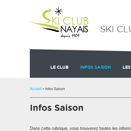
Panneau de gestion des cookies
SKI CL
LE CLUB
INFOS SAISON
LES
ORGANISATION
NOS PARTENAIRES 202
DU CÔTÉ DE LA
ACT
Accueil
> Infos Saison
Infos Saison
Dans cette rubrique, vous trouverez toutes les informa