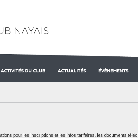
UB NAYAIS
 ACTIVITÉS DU CLUB
ACTUALITÉS
ÉVÈNEMENTS
4-2025
 PRESSE
IVITES DU SAMEDI
EFFECTIFS
ACTIVITES DU MERCREDI
CARTE NEIGE
HANDI
tions pour les inscriptions et les infos tarifaires, les documents télé