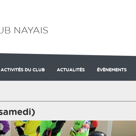
UB NAYAIS
 ACTIVITÉS DU CLUB
ACTUALITÉS
ÉVÈNEMENTS
4-2025
 PRESSE
IVITES DU SAMEDI
EFFECTIFS
ACTIVITES DU MERCREDI
CARTE NEIGE
HANDI
 samedi)