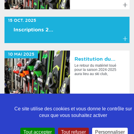
En
savoir
15
OCT.
2025
plus
Inscriptions 2...
En
savoir
10
MAI
2025
plus
Restitution du...
Le retour du matériel loué
pour la saison 2024-2025
aura lieu au ski club,
maison des association...
En
savoir
Ce site utilise des cookies et vous donne le contrôle sur
plus
ceux que vous souhaitez activer
Politique de confidentialité
Tout accepter
Tout refuser
Personnaliser