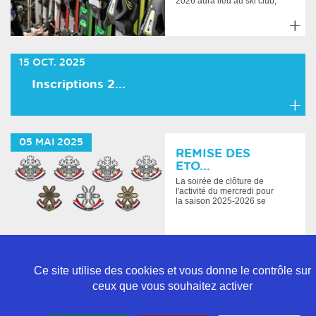
2026 aura lieu au ski club,
maison des a...
En
savoir
15
OCT.
2025
plus
Inscriptions 2...
En
savoir
05
MAI
2025
plus
REMISE DES
ETO...
La soirée de clôture de
l'activité du mercredi pour
la saison 2025-2026 se
tiendra, le mardi 5 ma...
En
savoir
Ce site utilise des cookies et vous donne le contrôle sur
plus
ceux que vous souhaitez activer