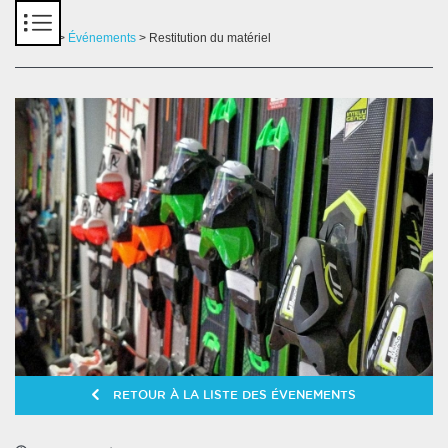
Panneau de gestion des cookies
Accueil
>
Événements
> Restitution du matériel
RETOUR À LA LISTE DES ÉVENEMENTS